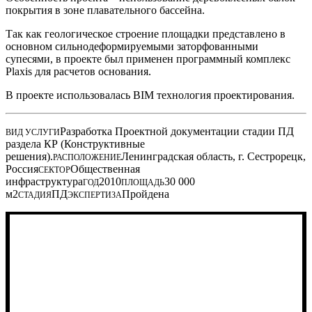
покрытия в зоне плавательного бассейна.
Так как геологическое строение площадки представлено в
основном сильнодеформируемыми заторфованными
супесями, в проекте был применен программный комплекс
Plaxis для расчетов основания.
В проекте использовалась BIM технология проектирования.
Разработка Проектной документации стадии ПД
ВИД УСЛУГИ
раздела КР (Конструктивные
решения).
Ленинградская область, г. Сестрорецк,
РАСПОЛОЖЕНИЕ
Россия
Общественная
СЕКТОР
инфраструктура
2010
30 000
ГОД
ПЛОЩАДЬ
м2
ПД
Пройдена
СТАДИЯ
ЭКСПЕРТИЗА